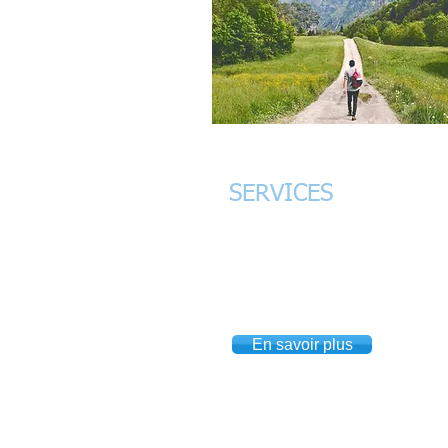
SERVICES
Accompagnement en développem
personnel et professionnel, consei
communication, relations humaine
sociales.
En savoir plus
Accueil
Coaching
Particuliers