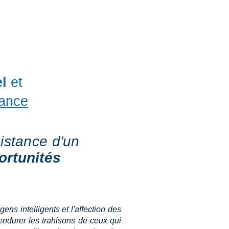
Entreprises
Contact
Plus
l
et
tance
istance d'un
ortunités
ens intelligents et l'affection des
 endurer les trahisons de ceux qui