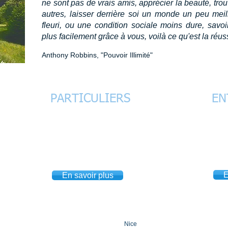
ne sont pas de vrais amis, apprécier la beauté, trou
autres, laisser derrière soi un monde un peu meill
fleuri, ou une condition sociale moins dure, savo
plus facilement grâce à vous, voilà ce qu'est la réuss
Anthony Robbins, "Pouvoir Illimité"
PARTICULIERS
EN
ent
Réalisation de vos projets personnels
Bilan
l en
et professionnels, stress, estime de soi,
motiv
s et
motivation, séduction, orientation,
conf
reconversion.
organ
E
En savoir plus
Entreprises
Contact
Partenaires
Nice
Antibes
Cannes
Mona