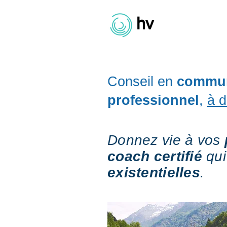
hv
coaching
Conseil en
commun
professionnel
,
à d
Donnez vie à vos
coach certifié
qui
existentielles
.