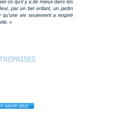
ver ce qu'il y a de mieux dans les
eur, par un bel enfant, un jardin
ir qu'une vie seulement a respiré
ite. »
TREPRISES
 professionnel, plan de carrière,
ation, performance, stress,
lits, communication, management,
isation.
n savoir plus
co
Mandelieu
Fréjus
Menton