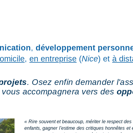
Accueil
Coaching
Particuliers
ication
,
développement personne
omicile
,
en entreprise
(
Nice
) et
à dis
projets
. Osez enfin demander l'ass
 vous accompagnera vers des
opp
« Rire souvent et beaucoup, mériter le respect des g
enfants, gagner l'estime des critiques honnêtes et